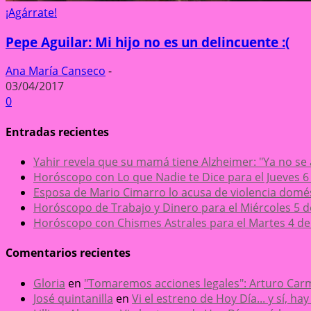
¡Agárrate!
Pepe Aguilar: Mi hijo no es un delincuente :(
Ana María Canseco
-
03/04/2017
0
Entradas recientes
Yahir revela que su mamá tiene Alzheimer: "Ya no se
Horóscopo con Lo que Nadie te Dice para el Jueves 6
Esposa de Mario Cimarro lo acusa de violencia domésti
Horóscopo de Trabajo y Dinero para el Miércoles 5 
Horóscopo con Chismes Astrales para el Martes 4 de
Comentarios recientes
Gloria
en
"Tomaremos acciones legales": Arturo Carm
José quintanilla
en
Vi el estreno de Hoy Día... y sí, h