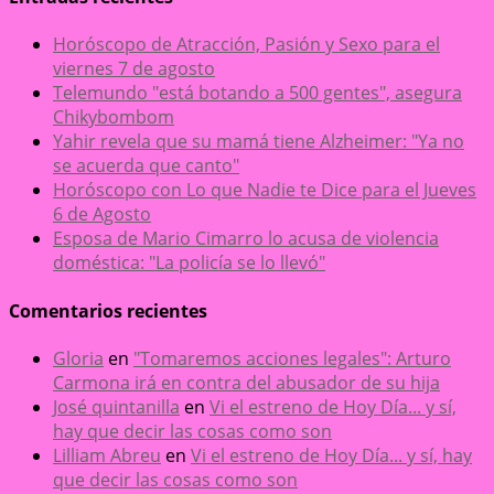
Horóscopo de Atracción, Pasión y Sexo para el
viernes 7 de agosto
Telemundo "está botando a 500 gentes", asegura
Chikybombom
Yahir revela que su mamá tiene Alzheimer: "Ya no
se acuerda que canto"
Horóscopo con Lo que Nadie te Dice para el Jueves
6 de Agosto
Esposa de Mario Cimarro lo acusa de violencia
doméstica: "La policía se lo llevó"
Comentarios recientes
Gloria
en
"Tomaremos acciones legales": Arturo
Carmona irá en contra del abusador de su hija
José quintanilla
en
Vi el estreno de Hoy Día... y sí,
hay que decir las cosas como son
Lilliam Abreu
en
Vi el estreno de Hoy Día... y sí, hay
que decir las cosas como son