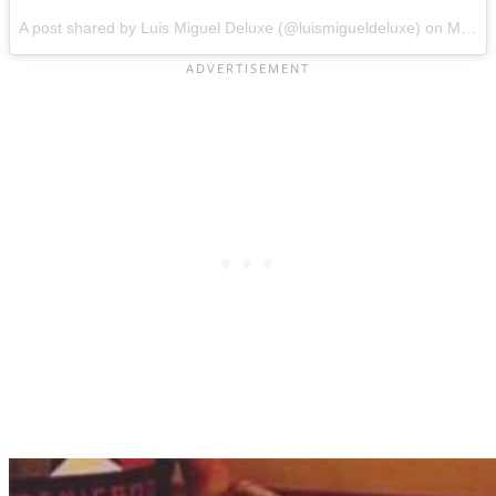
A post shared by Luis Miguel Deluxe (@luismigueldeluxe) on
May 7, 2017 at 8:21am PDT