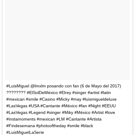
#LuisMiguel @lmxlm posando con fan (6 de Mayo del 2017)
???????? #ElSolDeMéxico #Elrey #singer #artist #latin
#mexican #smile #Casino #Micky #may #luismigueldeluxe
#LasVegas #USA #Cantante #México #fan #Night #EEUU
#LasVegas #Legend #singer #Miky #México #Artist #love
#instamoments #mexican #LM #Cantante #Artista
#Findesemana #photooftheday #smile #black
#LuisMiguelLaSerie