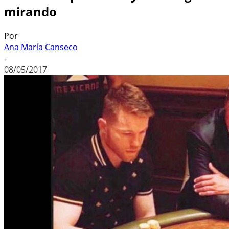
mirando
Por
Ana María Canseco
-
08/05/2017