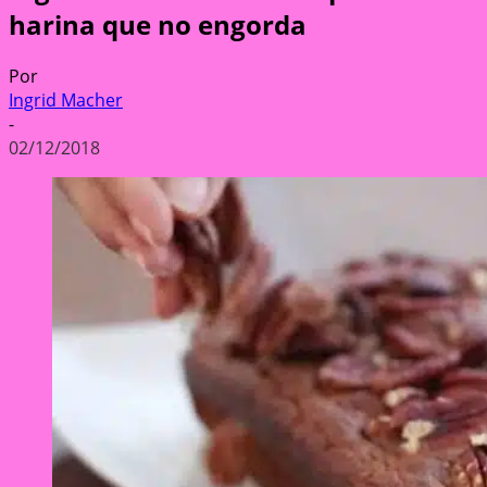
harina que no engorda
Por
Ingrid Macher
-
02/12/2018