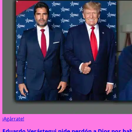
¡Agárrate!
Eduardo Verástegui pide perdón a Dios por h