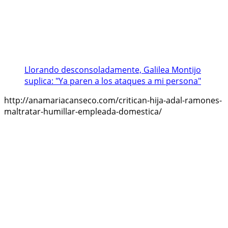
Llorando desconsoladamente, Galilea Montijo
suplica: "Ya paren a los ataques a mi persona"
http://anamariacanseco.com/critican-hija-adal-ramones-
maltratar-humillar-empleada-domestica/