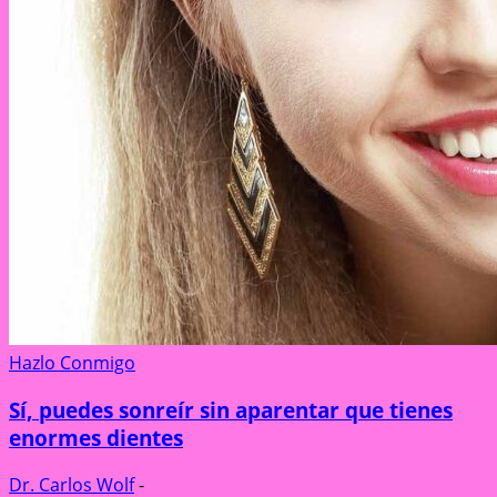
Hazlo Conmigo
Sí, puedes sonreír sin aparentar que tienes
enormes dientes
Dr. Carlos Wolf
-