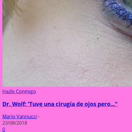
Hazlo Conmigo
Dr. Wolf: 'Tuve una cirugía de ojos pero..."
Mario Vannucci
-
23/08/2018
0