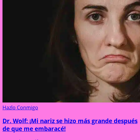
Hazlo Conmigo
Dr. Wolf: ¡Mi nariz se hizo más grande después
de que me embaracé!