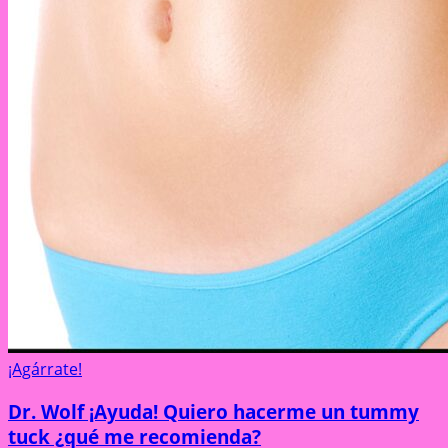
¡Agárrate!
Dr. Wolf ¡Ayuda! Quiero hacerme un tummy
tuck ¿qué me recomienda?