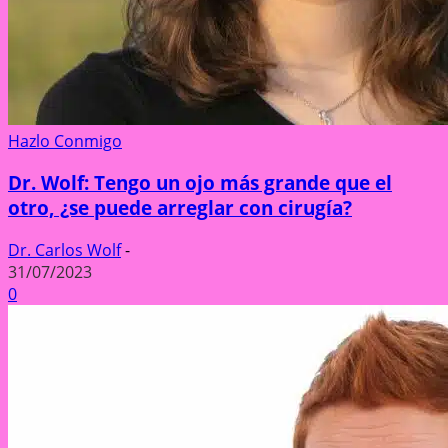
Hazlo Conmigo
Dr. Wolf: Tengo un ojo más grande que el
otro, ¿se puede arreglar con cirugía?
Dr. Carlos Wolf
-
31/07/2023
0